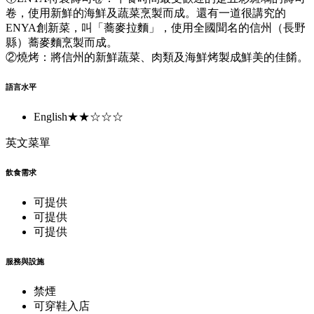
卷，使用新鮮的海鮮及蔬菜烹製而成。還有一道很講究的
ENYA創新菜，叫「蕎麥拉麵」，使用全國聞名的信州（長野
縣）蕎麥麵烹製而成。
②燒烤：將信州的新鮮蔬菜、肉類及海鮮烤製成鮮美的佳餚。
語言水平
English
★★☆☆☆
英文菜單
飲食需求
可提供
可提供
可提供
服務與設施
禁煙
可穿鞋入店