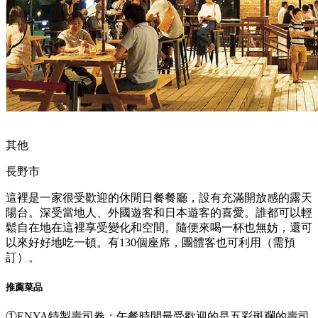
其他
長野市
這裡是一家很受歡迎的休閒日餐餐廳，設有充滿開放感的露天
陽台。深受當地人、外國遊客和日本遊客的喜愛。誰都可以輕
鬆自在地在這裡享受變化和空間。隨便來喝一杯也無妨，還可
以來好好地吃一頓。有130個座席，團體客也可利用（需預
訂）。
推薦菜品
①ENYA特製壽司卷：午餐時間最受歡迎的是五彩斑斕的壽司