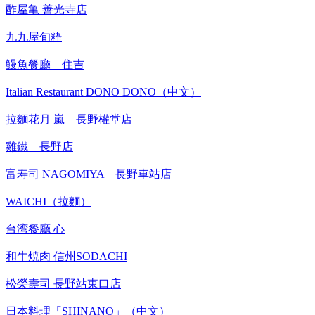
酢屋亀 善光寺店
九九屋旬粋
鰻魚餐廳 住吉
Italian Restaurant DONO DONO（中文）
拉麵花月 嵐 長野權堂店
雞鐵 長野店
富寿司 NAGOMIYA 長野車站店
WAICHI（拉麵）
台湾餐廳 心
和牛焼肉 信州SODACHI
松榮壽司 長野站東口店
日本料理「SHINANO」（中文）