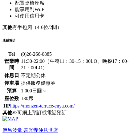
配置桌椅座席
能享用到Wi-Fi
可使用信用卡
其他
有半包廂（4-6位/2間）
店鋪簡介
Tel
(0)26-266-0885
營業時
11:30-22:00（午餐11：30-15：00LO、晚餐17：00-
間
21：00LO）
休息日
不定期公休
停車場
提供服務優惠券
預算
1,000日圓～
座位数
130席
HP
https://monzen-terrace-enya.com/
其他
※可網上預訂或電話預訂
伊呂波堂 善光寺仲見世店