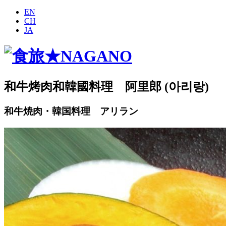
EN
CH
JA
和牛烤肉和韓國料理 阿里郎 (아리랑)
和牛焼肉・韓国料理 アリラン