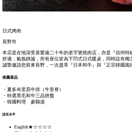
日式烤肉
長野市
本店是在地深受喜愛逾二十年的老字號燒肉店，亦是『信州特
舒適，氣氛靜謐，所有座位皆為下凹式日式暖桌，同時設有獨
誠摯邀請您前來長野，一次盡享『日本和牛』與『正宗韓國風
推薦菜品
・夏多布里昴牛排（牛里脊）
・特選黑毛和牛三品拼盤
・韓國料理 參鷄湯
語言水平
English
★☆☆☆☆