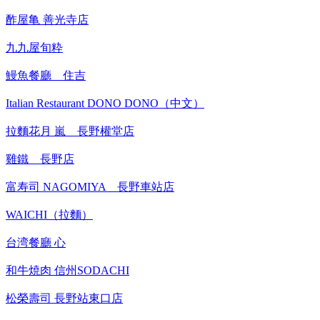
酢屋亀 善光寺店
九九屋旬粋
鰻魚餐廳 住吉
Italian Restaurant DONO DONO（中文）
拉麵花月 嵐 長野權堂店
雞鐵 長野店
富寿司 NAGOMIYA 長野車站店
WAICHI（拉麵）
台湾餐廳 心
和牛焼肉 信州SODACHI
松榮壽司 長野站東口店