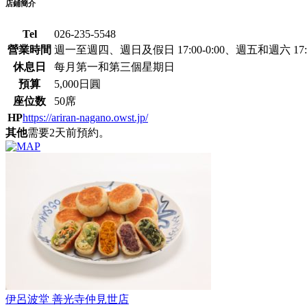
店鋪簡介
Tel
026-235-5548
營業時間
週一至週四、週日及假日 17:00-0:00、週五和週六 17:00
休息日
每月第一和第三個星期日
預算
5,000日圓
座位数
50席
HP
https://ariran-nagano.owst.jp/
其他
需要2天前預約。
伊呂波堂 善光寺仲見世店