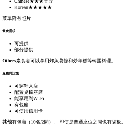
Chinese
★★★☆☆
Korean
★★★★★
菜單附有照片
飲食需求
可提供
部分提供
Others
素食者可以享用炸魚薯條和炒年糕等韓國料理。
服務與設施
可穿鞋入店
配置桌椅座席
能享用到Wi-Fi
有包廂
可使用信用卡
其他
有包廂（10名/2間）。 即使是普通座位之間也有隔板。