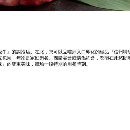
級牛』的認證店。在此，您可以品嚐到入口即化的極品『信州特
立包廂，無論是家庭聚餐、團體宴會或情侶約會，都能在此悠閒
味』的雙重美味，體驗一段特別的用餐時刻。