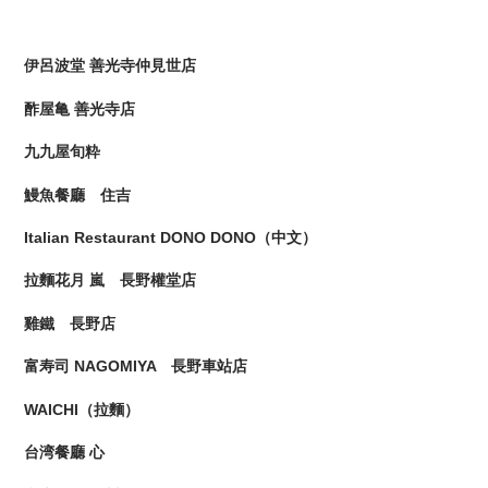
伊呂波堂 善光寺仲見世店
酢屋亀 善光寺店
九九屋旬粋
鰻魚餐廳 住吉
Italian Restaurant DONO DONO（中文）
拉麵花月 嵐 長野權堂店
雞鐵 長野店
富寿司 NAGOMIYA 長野車站店
WAICHI（拉麵）
台湾餐廳 心