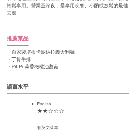
輕鬆享用。營業至深夜，是享用晚餐、小酌或放鬆的最佳
去處。
推薦菜品
・自家製培根卡波納拉義大利麵
・丁骨牛排
・Pil-Pil蒜香橄欖油蘑菇
語言水平
English
★★☆☆☆
有英文菜單