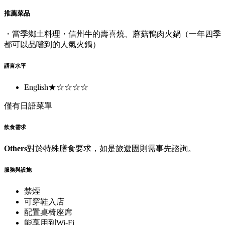
推薦菜品
・當季鄉土料理・信州牛的壽喜燒、蘑菇鴨肉火鍋（一年四季
都可以品嚐到的人氣火鍋）
語言水平
English
★☆☆☆☆
僅有日語菜單
飲食需求
Others
對於特殊膳食要求，如是旅遊團則需事先諮詢。
服務與設施
禁煙
可穿鞋入店
配置桌椅座席
能享用到Wi-Fi