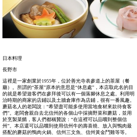
日本料理
長野市
這裡是一家創業於1955年，位於善光寺表參道上的茶屋（餐
廳）。所謂的“茶屋”原本的意思是“休息處”，本店取此名的目
的就是希望遊客們在參拜後可以有一個落腳休息之處。利用明
治時期的商家的店鋪以及土牆倉庫作為店鋪，很有一番風趣。
蘑菇名人的老闆說：“希望盡可能多使用當地食材來款待食客
們”。老闆會親自去北信州的各個山中採摘野菜和蘑菇，並用
於烹製菜餚，客人們都稱贊說：“在這裡可以品嚐到整個信
州”。本店還可以品嚐到使用信州牛的壽喜燒、放入與鴨肉最
搭配的蘑菇的鴨肉火鍋、信州三文魚、信州黃金鬥雞等等。