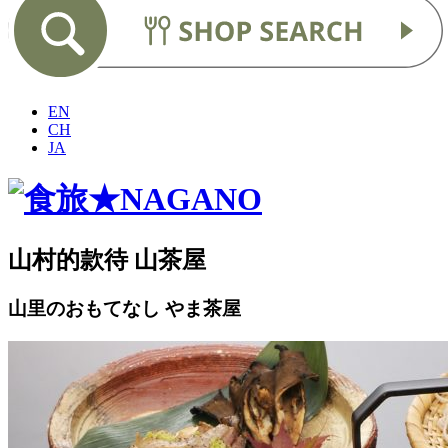
EN
CH
JA
山村的款待 山茶屋
山里のおもてなし やま茶屋