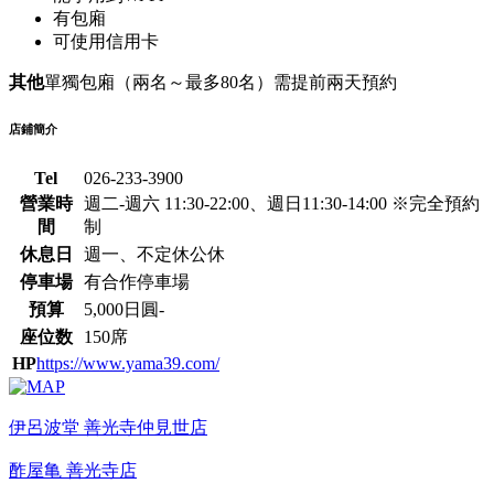
有包廂
可使用信用卡
其他
單獨包廂（兩名～最多80名）需提前兩天預約
店鋪簡介
Tel
026-233-3900
營業時
週二-週六 11:30-22:00、週日11:30-14:00 ※完全預約
間
制
休息日
週一、不定休公休
停車場
有合作停車場
預算
5,000日圓-
座位数
150席
HP
https://www.yama39.com/
伊呂波堂 善光寺仲見世店
酢屋亀 善光寺店