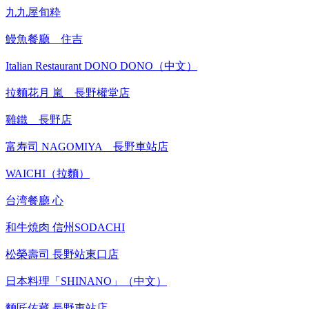
九九屋旬粋
鰻魚餐廳 住吉
Italian Restaurant DONO DONO（中文）
拉麵花月 嵐 長野權堂店
雞鐵 長野店
富寿司 NAGOMIYA 長野車站店
WAICHI（拉麵）
台湾餐廳 心
和牛焼肉 信州SODACHI
松榮壽司 長野站東口店
日本料理「SHINANO」（中文）
麵匠佐藏 長野車站店