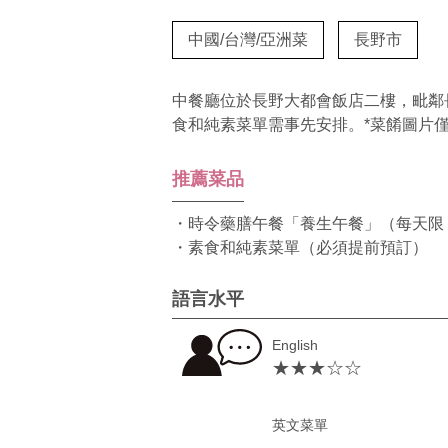
中國/台灣/亞洲菜
長野市
中餐廳位於長野大都會飯店二樓，毗鄰
食和純素菜單需事先安排。*菜餚圖片
推薦菜品
・時令藥膳午餐「養生午餐」（每天限 1
・素食和純素菜單（必須提前預訂）
語言水平
English
★★★☆☆
英文菜單