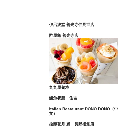
伊呂波堂 善光寺仲見世店
酢屋亀 善光寺店
九九屋旬粋
鰻魚餐廳 住吉
Italian Restaurant DONO DONO（中
文）
拉麵花月 嵐 長野權堂店