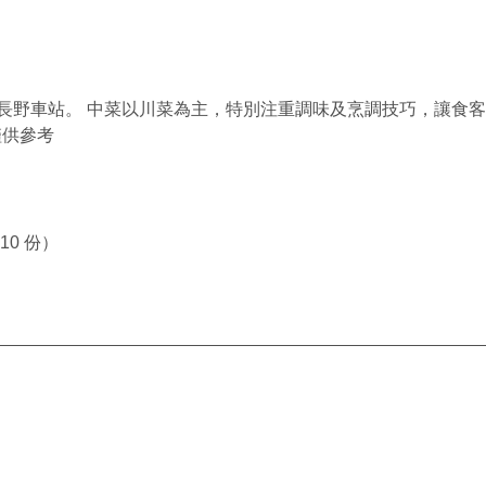
長野車站。 中菜以川菜為主，特別注重調味及烹調技巧，讓食客
僅供參考
0 份）