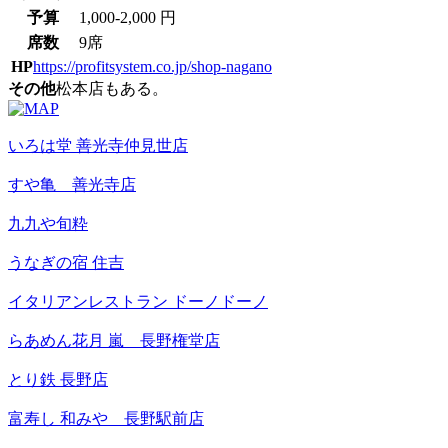
予算
1,000-2,000 円
席数
9席
HP
https://profitsystem.co.jp/shop-nagano
その他
松本店もある。
いろは堂 善光寺仲見世店
すや亀 善光寺店
九九や旬粋
うなぎの宿 住吉
イタリアンレストラン ドーノドーノ
らあめん花月 嵐 長野権堂店
とり鉄 長野店
富寿し 和みや 長野駅前店