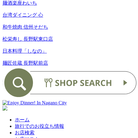
麺酒楽座わいち
台湾ダイニング 心
和牛焼肉 信州そだち
松栄寿し 長野駅東口店
日本料理「しなの」
麺匠佐蔵 長野駅前店
ホーム
旅行でのお役立ち情報
お店検索