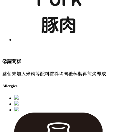
②蘿蔔糕
蘿蔔末加入米粉等配料攪拌均勻後蒸製再煎烤即成
Allergies