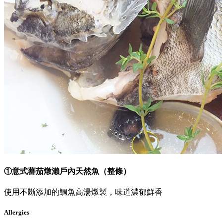
①意式蕃茄燉瀨戶內天然魚（整條）
使用不斷添加的鯛魚高湯燉製，味道濃郁鮮香
Allergies