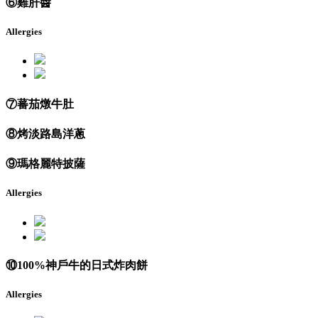
⑥雞肝醬
Allergies
⑦蕃茄燉牛肚
⑧烤淡路島洋蔥
⑨瑪格麗特披薩
Allergies
⑩100%神戶牛的日式炸肉餅
Allergies