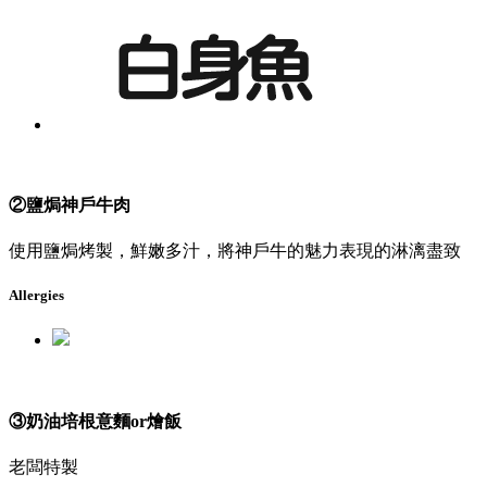
②鹽焗神戶牛肉
使用鹽焗烤製，鮮嫩多汁，將神戶牛的魅力表現的淋漓盡致
Allergies
③奶油培根意麵or燴飯
老闆特製