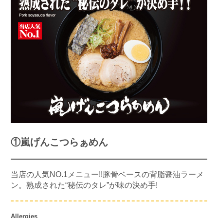
①嵐げんこつらぁめん
当店の人気NO.1メニュー!!豚骨ベースの背脂醤油ラーメ
ン。熟成された“秘伝のタレ”が味の決め手!
Allergies